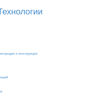
егородки и конструкции
укций
ия